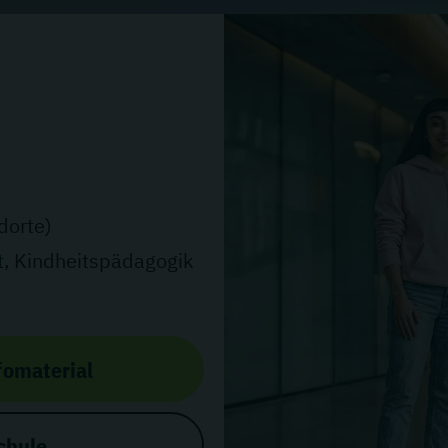
dorte)
, Kindheitspädagogik
fomaterial
chule