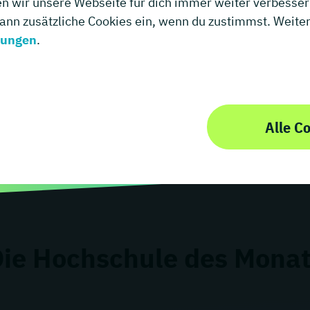
en wir unsere Webseite für dich immer weiter verbessern
ich
dann zusätzliche Cookies ein, wenn du zustimmst. Weitere
mungen
.
Alle C
ie Hochschule des Mona