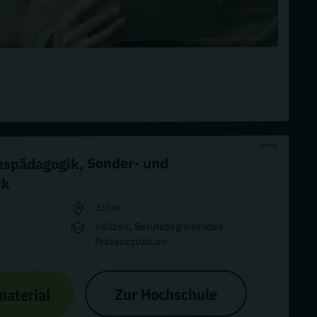
Anzeige
Sonder- und
,
onspädagogik
ik
Erfurt
Vollzeit, Berufsbegleitendes
Präsenzstudium
Zur Hochschule
material