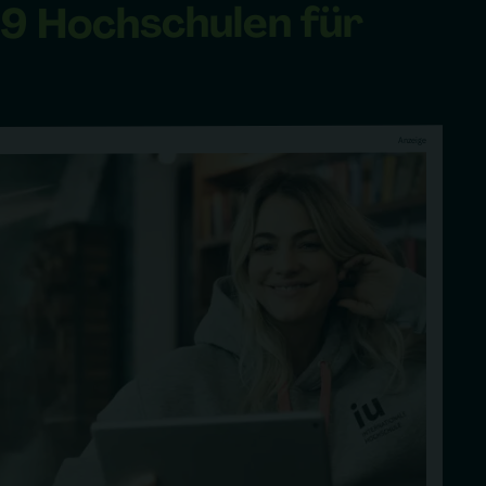
für
Hochschulen
19
Anzeige