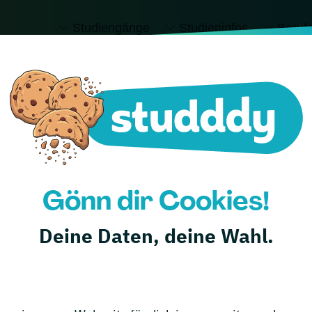
Studiengänge
Studieninfos
Beruf
l
Alle
Studiengänge
anzeigen
Gönn dir Cookies!
Deine Daten, deine Wahl.
hschule