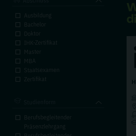
Abschluss
W
d
Ausbildung
Bachelor
Doktor
IHK-Zertifikat
Master
MBA
Staatsexamen
Zertifikat
H
Studienform
Berufsbegleitender
Präsenzlehrgang
Berufsbegleitendes