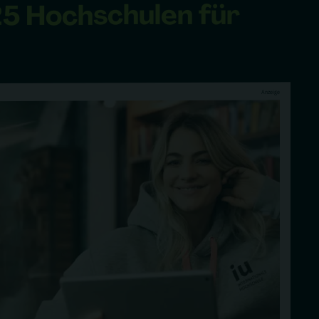
für
Hochschulen
25
Anzeige