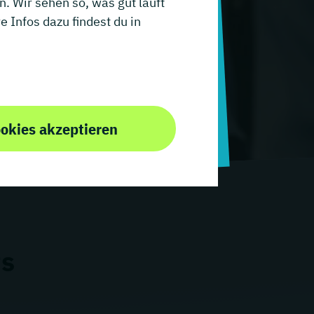
. Wir sehen so, was gut läuft
 Infos dazu findest du in
ookies akzeptieren
ts