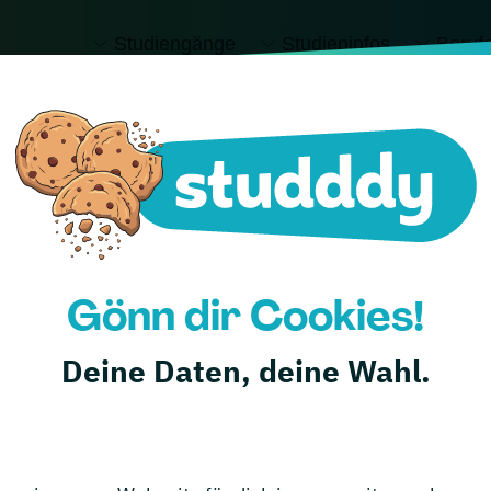
Studiengänge
Studieninfos
Beruf
l
Alle
Studiengänge
anzeigen
Gönn dir Cookies!
Deine Daten, deine Wahl.
hschule