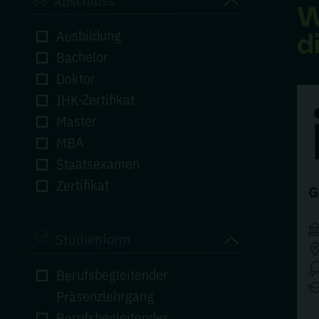
Abschluss
W
d
Ausbildung
Bachelor
Doktor
IHK-Zertifikat
Master
MBA
Staatsexamen
Zertifikat
G
Studienform
Berufsbegleitender
Präsenzlehrgang
Berufsbegleitendes