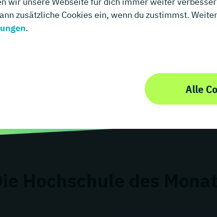
en wir unsere Webseite für dich immer weiter verbessern
ich
dann zusätzliche Cookies ein, wenn du zustimmst. Weitere
mungen
.
Alle C
ie Hochschule des Mona