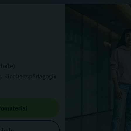
dorte)
, Kindheitspädagogik
fomaterial
chule